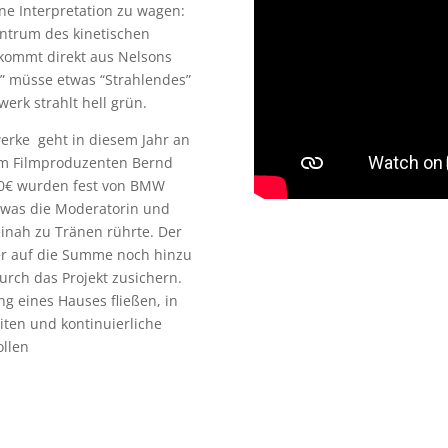
ne Interpretation zu wagen:
ntrum des kinetischen
 kommt direkt aus Nelsons
a” müsse etwas “Strahlendes”
erk strahlt hell grün.
erke geht in diesem Jahr an
 vom Filmproduzenten Bernd
00€ wurden fest von BMW
, was die Moderatorin und
einah zu Tränen rührte. Der
er auf die Summe noch hinzu
urch das Projekt zusichern.
ng eines Hauses fließen, in
iten und kontinuierliche
llen