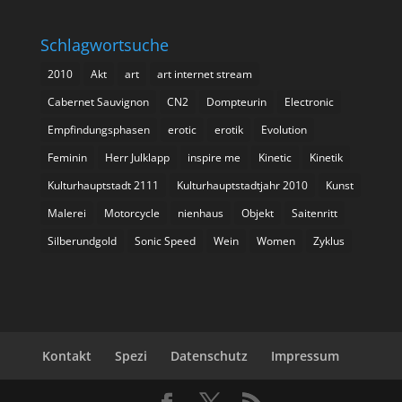
Schlagwortsuche
2010
Akt
art
art internet stream
Cabernet Sauvignon
CN2
Dompteurin
Electronic
Empfindungsphasen
erotic
erotik
Evolution
Feminin
Herr Julklapp
inspire me
Kinetic
Kinetik
Kulturhauptstadt 2111
Kulturhauptstadtjahr 2010
Kunst
Malerei
Motorcycle
nienhaus
Objekt
Saitenritt
Silberundgold
Sonic Speed
Wein
Women
Zyklus
Kontakt
Spezi
Datenschutz
Impressum