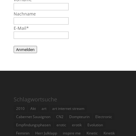
Nachname
E-Mail*
Anmelden
Schlagwortsuche
2010
Akt
art
art internet stream
Cabernet Sauvignon
CN2
Dompteurin
Electronic
Empfindungsphasen
erotic
erotik
Evolution
Feminin
Herr Julklapp
inspire me
Kinetic
Kinetik