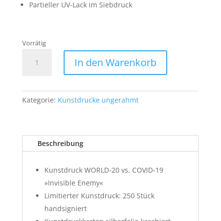
Partieller UV-Lack im Siebdruck
Vorrätig
WORLD-
A
In den Warenkorb
20
l
vs.
t
COVID-
e
19
Kategorie:
Kunstdrucke ungerahmt
r
»Invisible
n
Enemy«
a
Kunstdruck
t
Beschreibung
Menge
i
v
e
Kunstdruck WORLD-20 vs. COVID-19
:
»Invisible Enemy«
Limitierter Kunstdruck: 250 Stück
handsigniert