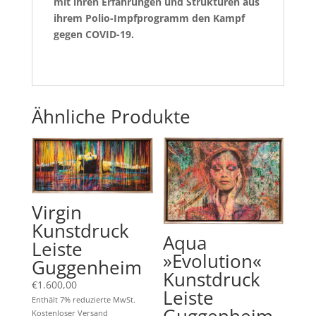
mit ihren Erfahrungen und Strukturen aus
ihrem Polio-Impfprogramm den Kampf
gegen COVID-19.
Ähnliche Produkte
Virgin
Kunstdruck
Aqua
Leiste
»Evolution«
Guggenheim
Kunstdruck
€
1.600,00
Leiste
Enthält 7% reduzierte MwSt.
Guggenheim
Kostenloser Versand