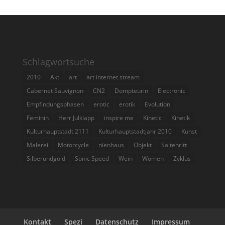
Schlagwortsuche
2010
Akt
art
art internet stream
Cabernet Sauvignon
CN2
Dompteurin
Electronic
Empfindungsphasen
erotic
erotik
Evolution
Feminin
Herr Julklapp
inspire me
Kinetic
Kinetik
Kulturhauptstadt 2111
Kulturhauptstadtjahr 2010
Kunst
Malerei
Motorcycle
nienhaus
Objekt
Saitenritt
Silberundgold
Sonic Speed
Wein
Women
Zyklus
Kontakt
Spezi
Datenschutz
Impressum