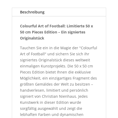
i
Original,
v
Signiert
Beschreibung
e
und
:
Limitiert
Colourful Art of Football: Limitierte 50 x
054
50 cm Pieces Edition – Ein signiertes
von
Originalstück
999
Menge
Tauchen Sie ein in die Magie der "Colourful
Art of Football" und sichern Sie sich ihr
signiertes Originalstück dieses weltweit
einmaligen Kunstprojekts. Die 50 x 50 cm
Pieces Edition bietet Ihnen die exklusive
Möglichkeit, ein einzigartiges Fragment des
größten Gemäldes der Welt zu besitzen –
handverlesen, limitiert und persönlich
signiert von Christian Nienhaus. Jedes
Kunstwerk in dieser Edition wurde
sorgfältig ausgewählt und zeigt die
lebhaften Farben und dynamischen