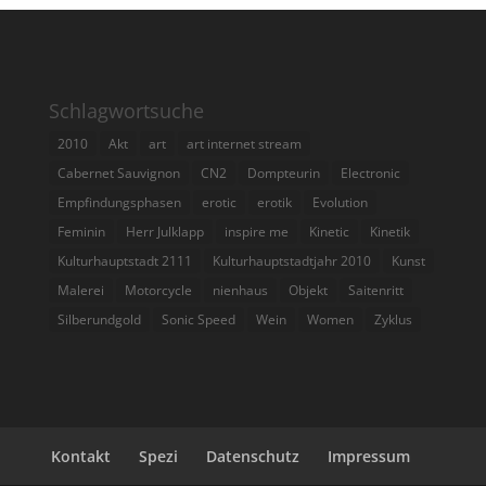
Schlagwortsuche
2010
Akt
art
art internet stream
Cabernet Sauvignon
CN2
Dompteurin
Electronic
Empfindungsphasen
erotic
erotik
Evolution
Feminin
Herr Julklapp
inspire me
Kinetic
Kinetik
Kulturhauptstadt 2111
Kulturhauptstadtjahr 2010
Kunst
Malerei
Motorcycle
nienhaus
Objekt
Saitenritt
Silberundgold
Sonic Speed
Wein
Women
Zyklus
Kontakt
Spezi
Datenschutz
Impressum