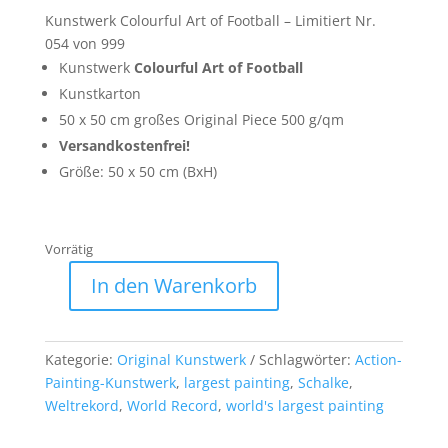
Kunstwerk Colourful Art of Football – Limitiert Nr.
054 von 999
Kunstwerk
Colourful Art of Football
Kunstkarton
50 x 50 cm großes Original Piece 500 g/qm
Versandkostenfrei!
Größe: 50 x 50 cm (BxH)
Vorrätig
A
In den Warenkorb
l
50
t
x
e
50cm
Kategorie:
Original Kunstwerk
Schlagwörter:
Action-
r
Pieces
Painting-Kunstwerk
,
largest painting
,
Schalke
,
n
Edition
Weltrekord
,
World Record
,
world's largest painting
a
Original
t
vom