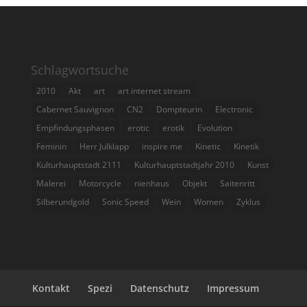
Schlagwortsuche
2010
Akt
art
art internet stream
Cabernet Sauvignon
CN2
Dompteurin
Electronic
Empfindungsphasen
erotic
erotik
Evolution
Feminin
Herr Julklapp
inspire me
Kinetic
Kinetik
Kulturhauptstadt 2111
Kulturhauptstadtjahr 2010
Kunst
Malerei
Motorcycle
nienhaus
Objekt
Saitenritt
Silberundgold
Sonic Speed
Wein
Women
Zyklus
Kontakt
Spezi
Datenschutz
Impressum