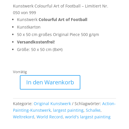
Kunstwerk Colourful Art of Football – Limitiert Nr.
050 von 999
Kunstwerk
Colourful Art of Football
Kunstkarton
50 x 50 cm großes Original Piece 500 g/qm
Versandkostenfrei!
Größe: 50 x 50 cm (BxH)
Vorrätig
A
In den Warenkorb
l
50
t
x
e
50cm
Kategorie:
Original Kunstwerk
Schlagwörter:
Action-
r
Pieces
Painting-Kunstwerk
,
largest painting
,
Schalke
,
n
Edition
Weltrekord
,
World Record
,
world's largest painting
a
Original
t
vom