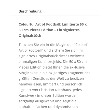
i
Original,
v
Signiert
Beschreibung
e
und
:
Limitiert
Colourful Art of Football: Limitierte 50 x
050
50 cm Pieces Edition – Ein signiertes
von
Originalstück
999
Menge
Tauchen Sie ein in die Magie der "Colourful
Art of Football" und sichern Sie sich ihr
signiertes Originalstück dieses weltweit
einmaligen Kunstprojekts. Die 50 x 50 cm
Pieces Edition bietet Ihnen die exklusive
Möglichkeit, ein einzigartiges Fragment des
größten Gemäldes der Welt zu besitzen –
handverlesen, limitiert und persönlich
signiert von Christian Nienhaus. Jedes
Kunstwerk in dieser Edition wurde
sorgfältig ausgewählt und zeigt die
lebhaften Farben und dynamischen