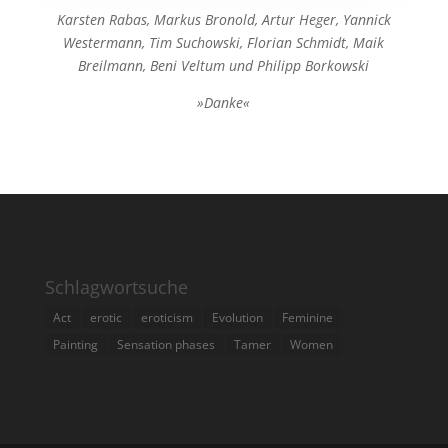
Karsten Rabas, Markus Bronold, Artur Heger, Y
annick
Westermann, Tim Suchowski, Florian Schmidt, Maik
Breilmann,
Beni Veltum und Philipp Borkowski
»Danke«
Schlagwortsuche
Act
erotic
eroticism
Evolution
Feminine
Painting
Sensation phases
Tamer
Women